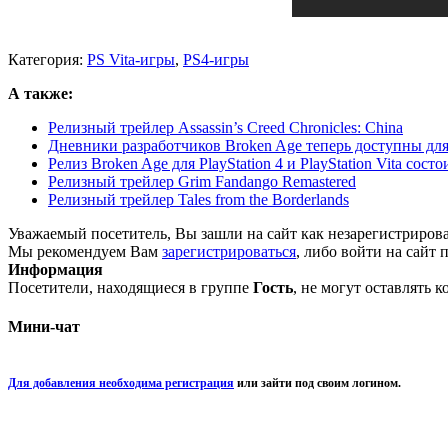
Категория:
PS Vita-игры
,
PS4-игры
А также:
Релизный трейлер Assassin’s Creed Chronicles: China
Дневники разработчиков Broken Age теперь доступны для
Релиз Broken Age для PlayStation 4 и PlayStation Vita состо
Релизный трейлер Grim Fandango Remastered
Релизный трейлер Tales from the Borderlands
Уважаемый посетитель, Вы зашли на сайт как незарегистриров
Мы рекомендуем Вам
зарегистрироваться
, либо войти на сайт 
Информация
Посетители, находящиеся в группе
Гость
, не могут оставлять 
Мини-чат
Для добавления необходима регистрация
или зайти под своим логином.