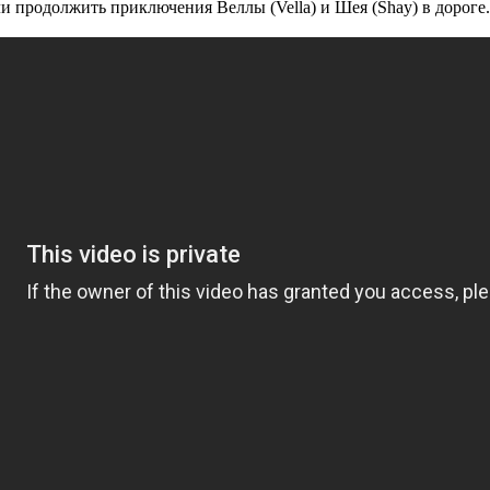
и продолжить приключения Веллы (Vella) и Шея (Shay) в дороге.