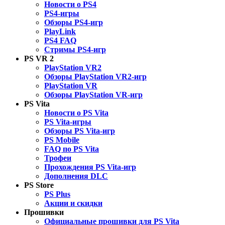
Новости о PS4
PS4-игры
Обзоры PS4-игр
PlayLink
PS4 FAQ
Стримы PS4-игр
PS VR 2
PlayStation VR2
Обзоры PlayStation VR2-игр
PlayStation VR
Обзоры PlayStation VR-игр
PS Vita
Новости о PS Vita
PS Vita-игры
Обзоры PS Vita-игр
PS Mobile
FAQ по PS Vita
Трофеи
Прохождения PS Vita-игр
Дополнения DLC
PS Store
PS Plus
Акции и скидки
Прошивки
Официальные прошивки для PS Vita