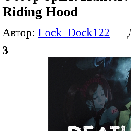
Riding Hood
Автор:
Lock_Dock122
Да
3