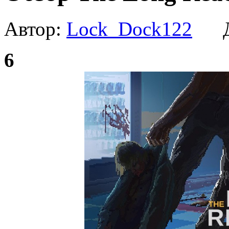
Автор:
Lock_Dock122
Да
6