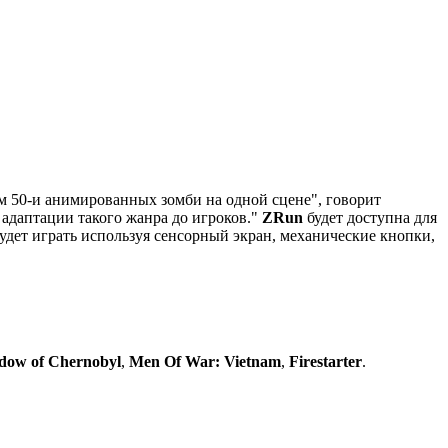
ем 50-и анимированных зомби на одной сцене", говорит
 адаптации такого жанра до игроков."
ZRun
будет доступна для
будет играть используя сенсорный экран, механические кнопки,
adow of Chernobyl
,
Men Of War: Vietnam
,
Firestarter
.