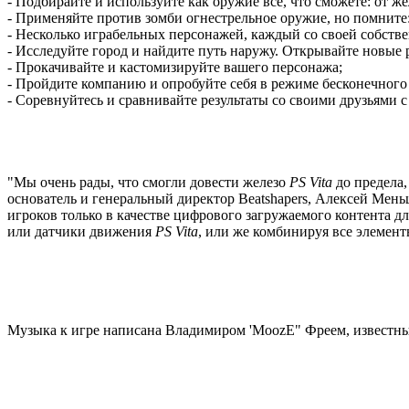
- Подбирайте и используйте как оружие все, что сможете: от же
- Применяйте против зомби огнестрельное оружие, но помните
- Несколько играбельных персонажей, каждый со своей собств
- Исследуйте город и найдите путь наружу. Открывайте новы
- Прокачивайте и кастомизируйте вашего персонажа;
- Пройдите компанию и опробуйте себя в режиме бесконечног
- Соревнуйтесь и сравнивайте результаты со своими друзьями
"Мы очень рады, что смогли довести железо
PS Vita
до предела,
основатель и генеральный директор Beatshapers, Алексей Мен
игроков только в качестве цифрового загружаемого контента 
или датчики движения
PS Vita
, или же комбинируя все элемент
Музыка к игре написана Владимиром 'MoozE" Фреем, известны