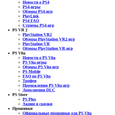
Новости о PS4
PS4-игры
Обзоры PS4-игр
PlayLink
PS4 FAQ
Стримы PS4-игр
PS VR 2
PlayStation VR2
Обзоры PlayStation VR2-игр
PlayStation VR
Обзоры PlayStation VR-игр
PS Vita
Новости о PS Vita
PS Vita-игры
Обзоры PS Vita-игр
PS Mobile
FAQ по PS Vita
Трофеи
Прохождения PS Vita-игр
Дополнения DLC
PS Store
PS Plus
Акции и скидки
Прошивки
Официальные прошивки для PS Vita