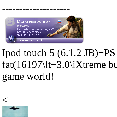
--------------------
Ipod touch 5 (6.1.2 JB)+P
fat(16197\lt+3.0\iXtreme 
game world!
<