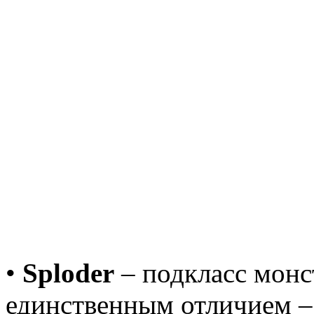
•
Sploder
– подкласс монст
единственным отличием –