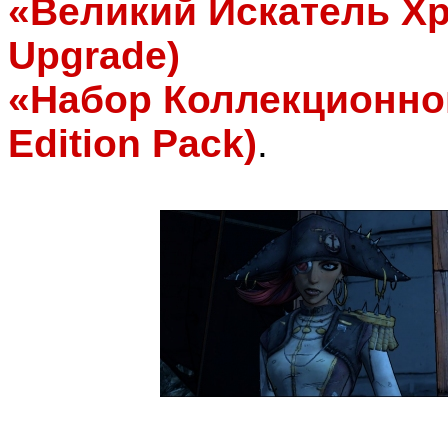
«Великий Искатель Хр
Upgrade)
«Набор Коллекционног
Edition Pack)
.