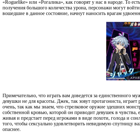
«Roguelike» или «Рогалика», как говорят у нас в народе. То ес
получения большого количества урона, персонажи могут войти 
вошедшие в данное состояние, начнут наносить врагам удвоенны
Примечательно, что играть вам доведется за единственного му
девушки не для красоты. Джек, так зовут протагониста, играет
очень, так как мы знаем, что стрелковое оружие здешних монстр
собственной кровью, которой он приводит девушек в чувства, 
живая и предстает перед игроками в виде похоти, голода и сон
того, чтобы сексуально удовлетворить невидимую спутницу важн
опаснее.