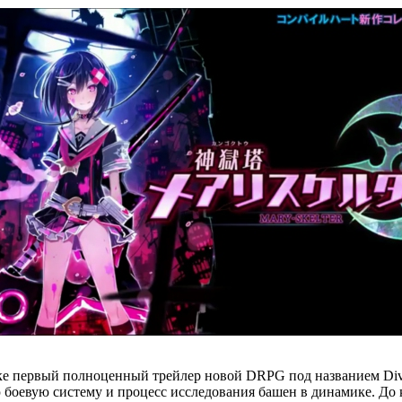
е первый полноценный трейлер новой DRPG под названием Divine
ю боевую систему и процесс исследования башен в динамике. До к