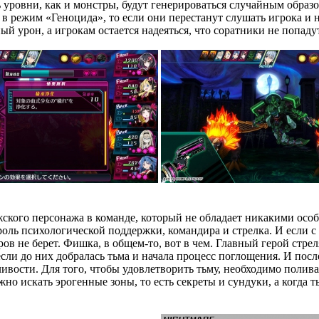
ть уровни, как и монстры, будут генерироваться случайным образо
в режим «Геноцида», то если они перестанут слушать игрока и н
й урон, а игрокам остается надеяться, что соратники не попаду
жского персонажа в команде, который не обладает никакими особ
 роль психологической поддержки, командира и стрелка. И если с
ов не берет. Фишка, в общем-то, вот в чем. Главный герой стрел
если до них добралась тьма и начала процесс поглощения. И пос
ливости. Для того, чтобы удовлетворить тьму, необходимо полива
о искать эрогенные зоны, то есть секреты и сундуки, а когда ть