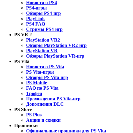
Новости о PS4
PS4-игры
Обзоры PS4-игр
PlayLink
PS4 FAQ
Стримы PS4-игр
PS VR 2
PlayStation VR2
Обзоры PlayStation VR2-игр
PlayStation VR
Обзоры PlayStation VR-игр
PS Vita
Новости о PS Vita
PS Vita-игры
Обзоры PS Vita-игр
PS Mobile
FAQ по PS Vita
Трофеи
Прохождения PS Vita-игр
Дополнения DLC
PS Store
PS Plus
Акции и скидки
Прошивки
Официальные прошивки для PS Vita