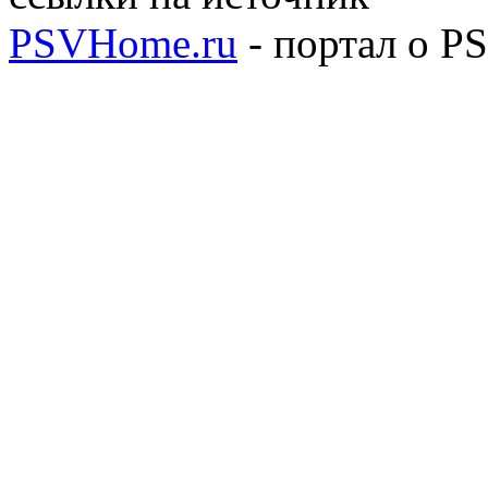
PSVHome.ru
- портал о P