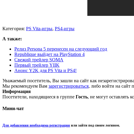
Категория:
PS Vita-игры
,
PS4-игры
А также:
Релиз Persona 5 перенесен на следующий год
Republique выйдет на PlayStation 4
Свежий трейлер SOMA
Первый трейлер YIIK
Анонс Y2K для PS Vita и PS4!
Уважаемый посетитель, Вы зашли на сайт как незарегистриров
Мы рекомендуем Вам
зарегистрироваться
, либо войти на сайт 
Информация
Посетители, находящиеся в группе
Гость
, не могут оставлять 
Мини-чат
Для добавления необходима регистрация
или зайти под своим логином.