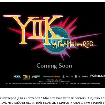
ипстеров для хипстеров? Мы вот уже успели забыть. Однако вл
м, что работа над игрой ведется, ведется, к слову, уже второй 