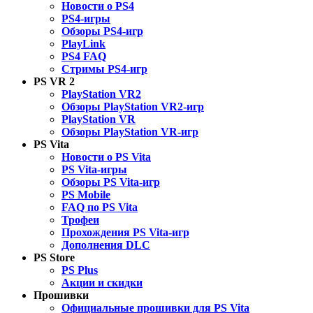
Новости о PS4
PS4-игры
Обзоры PS4-игр
PlayLink
PS4 FAQ
Стримы PS4-игр
PS VR 2
PlayStation VR2
Обзоры PlayStation VR2-игр
PlayStation VR
Обзоры PlayStation VR-игр
PS Vita
Новости о PS Vita
PS Vita-игры
Обзоры PS Vita-игр
PS Mobile
FAQ по PS Vita
Трофеи
Прохождения PS Vita-игр
Дополнения DLC
PS Store
PS Plus
Акции и скидки
Прошивки
Официальные прошивки для PS Vita