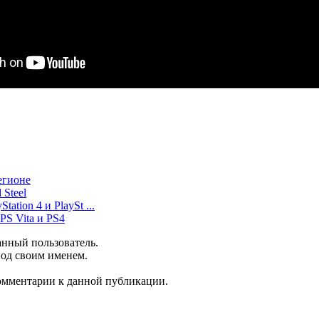
егионе
 Steel
ation 4 и PlaySt ...
PS Vita и PS4
анный пользователь.
под своим именем.
комментарии к данной публикации.