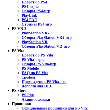
Новости о PS4
PS4-игры
Обзоры PS4-игр
PlayLink
PS4 FAQ
Стримы PS4-игр
PS VR 2
PlayStation VR2
Обзоры PlayStation VR2-игр
PlayStation VR
Обзоры PlayStation VR-игр
PS Vita
Новости о PS Vita
PS Vita-игры
Обзоры PS Vita-игр
PS Mobile
FAQ по PS Vita
Трофеи
Прохождения PS Vita-игр
Дополнения DLC
PS Store
PS Plus
Акции и скидки
Прошивки
Официальные прошивки для PS Vita