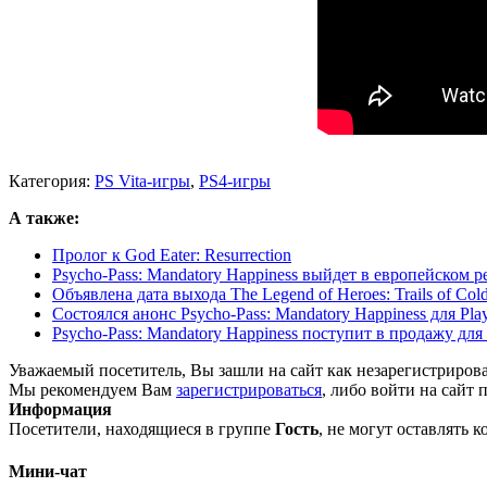
Категория:
PS Vita-игры
,
PS4-игры
А также:
Пролог к God Eater: Resurrection
Psycho-Pass: Mandatory Happiness выйдет в европейском р
Объявлена дата выхода The Legend of Heroes: Trails of Cold
Состоялся анонс Psycho-Pass: Mandatory Happiness для PlaySt
Psycho-Pass: Mandatory Happiness поступит в продажу для 
Уважаемый посетитель, Вы зашли на сайт как незарегистриров
Мы рекомендуем Вам
зарегистрироваться
, либо войти на сайт 
Информация
Посетители, находящиеся в группе
Гость
, не могут оставлять 
Мини-чат