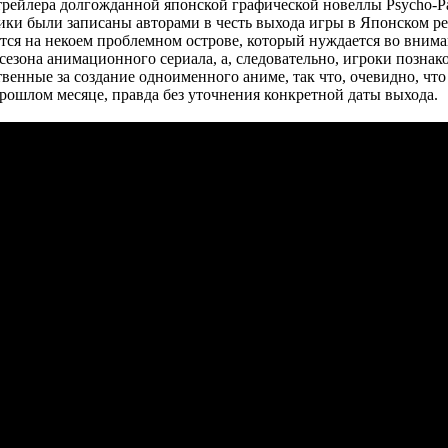
 трейлера долгожданной японской графической новеллы Psycho-Pas
Ролики были записаны авторами в честь выхода игры в Японском р
ется на некоем проблемном острове, который нуждается во вним
езона анимационного сериала, а, следовательно, игроки познак
венные за создание одноименного аниме, так что, очевидно, чт
 прошлом месяце, правда без уточнения конкретной даты выхода.