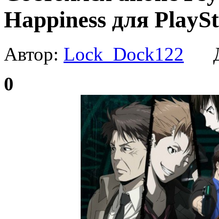
Happiness для PlaySta
Автор:
Lock_Dock122
Да
0