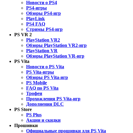
Новости о PS4
PS4-игры
Обзоры PS4-игр
PlayLink
PS4 FAQ
Стримы PS4-игр
PS VR 2
PlayStation VR2
Обзоры PlayStation VR2-игр
PlayStation VR
Обзоры PlayStation VR-игр
PS Vita
Новости о PS Vita
PS Vita-игры
Обзоры PS Vita-игр
PS Mobile
FAQ по PS Vita
Трофеи
Прохождения PS Vita-игр
Дополнения DLC
PS Store
PS Plus
Акции и скидки
Прошивки
Официальные прошивки для PS Vita