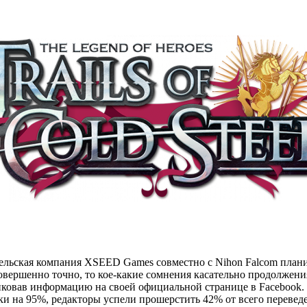
тельская компания XSEED Games совместно с Nihon Falcom планир
но совершенно точно, то кое-какие сомнения касательно продолже
ликовав информацию на своей официальной странице в Facebook.
чески на 95%, редакторы успели прошерстить 42% от всего переве