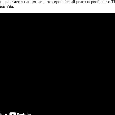
ь остается напомнить, что европейский релиз первой части The L
on Vita.