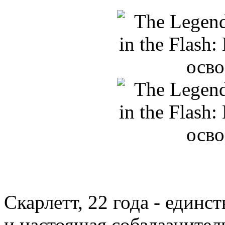
Скарлетт, 22 года - един
и настоящая собзлазнител