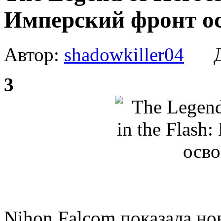
Имперский фронт о
Автор:
shadowkiller04
Да
3
Nihon Falcom показала н