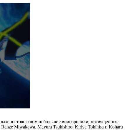
авидным постоянством небольшие видеоролики, посвященные
anze Miwakawa, Mayura Tsukishiro, Kiriya Tokihisa и Koharu