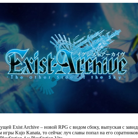
рядущей Exist Archive – новой RPG с видом сбоку, выпуская с з
гры Kujo Kanata, то сейчас луч славы попал на его соратников R