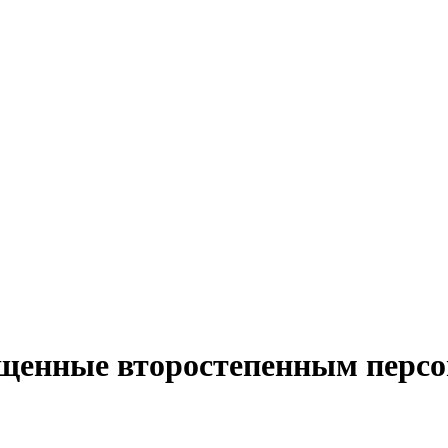
вященные второстепенным перс