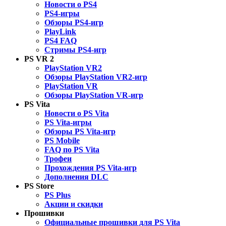
Новости о PS4
PS4-игры
Обзоры PS4-игр
PlayLink
PS4 FAQ
Стримы PS4-игр
PS VR 2
PlayStation VR2
Обзоры PlayStation VR2-игр
PlayStation VR
Обзоры PlayStation VR-игр
PS Vita
Новости о PS Vita
PS Vita-игры
Обзоры PS Vita-игр
PS Mobile
FAQ по PS Vita
Трофеи
Прохождения PS Vita-игр
Дополнения DLC
PS Store
PS Plus
Акции и скидки
Прошивки
Официальные прошивки для PS Vita