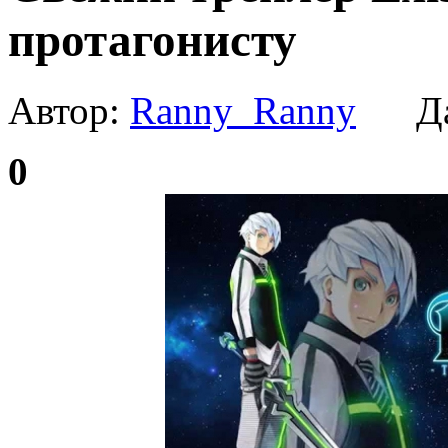
протагонисту
Автор:
Ranny_Ranny
Да
0