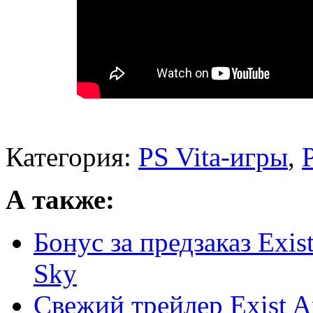
Категория:
PS Vita-игры
,
А также:
Бонус за предзаказ Exist
Sky
Свежий трейлер Exist Ar