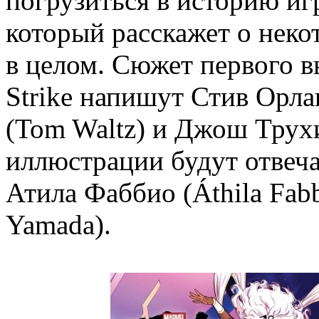
погрузиться в историю иг
который расскажет о неко
в целом. Сюжет первого 
Strike напишут Стив Орла
(Tom Waltz) и Джош Трухиль
иллюстрации будут отвеча
Атила Фаббио (Áthila Fab
Yamada).