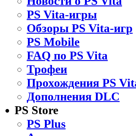
Новости о PS Vita
PS Vita-игры
Обзоры PS Vita-игр
PS Mobile
FAQ по PS Vita
Трофеи
Прохождения PS Vit
Дополнения DLC
PS Store
PS Plus