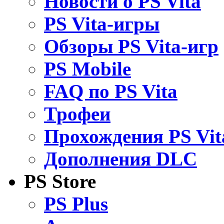
Новости о PS Vita
PS Vita-игры
Обзоры PS Vita-игр
PS Mobile
FAQ по PS Vita
Трофеи
Прохождения PS Vit
Дополнения DLC
PS Store
PS Plus