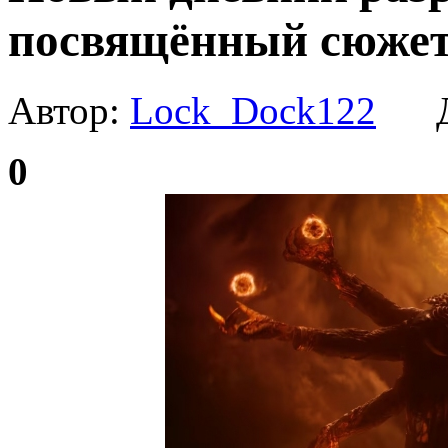
посвящённый сюже
Автор:
Lock_Dock122
Да
0