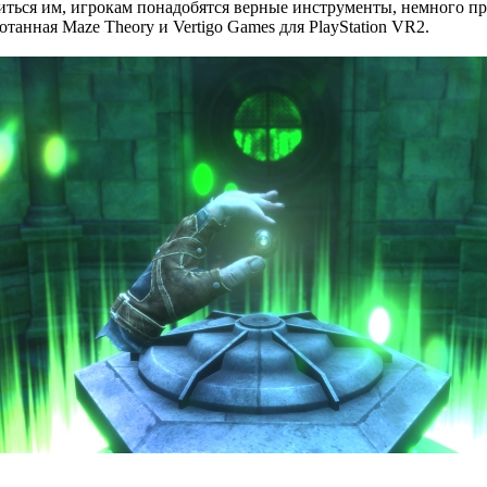
житься им, игрокам понадобятся верные инструменты, немного 
отанная Maze Theory и Vertigo Games для PlayStation VR2.