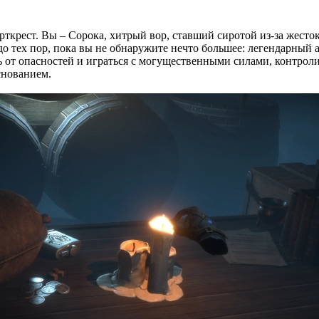
орткрест. Вы – Сорока, хитрый вор, ставший сиротой из-за жест
до тех пор, пока вы не обнаружите нечто большее: легендарный
ть от опасностей и играться с могущественными силами, контро
снованием.