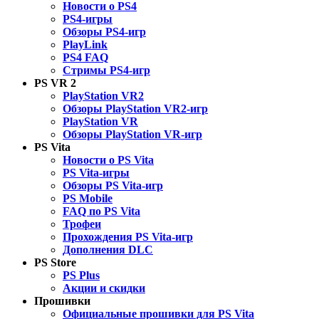
Новости о PS4
PS4-игры
Обзоры PS4-игр
PlayLink
PS4 FAQ
Стримы PS4-игр
PS VR 2
PlayStation VR2
Обзоры PlayStation VR2-игр
PlayStation VR
Обзоры PlayStation VR-игр
PS Vita
Новости о PS Vita
PS Vita-игры
Обзоры PS Vita-игр
PS Mobile
FAQ по PS Vita
Трофеи
Прохождения PS Vita-игр
Дополнения DLC
PS Store
PS Plus
Акции и скидки
Прошивки
Официальные прошивки для PS Vita