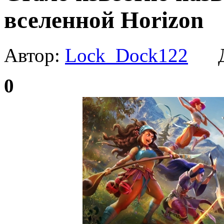
вселенной Horizon
Автор:
Lock_Dock122
Да
0