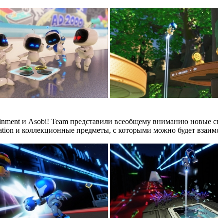
tertainment и Asobi! Team представили всеобщему вниманию новые 
tion и коллекционные предметы, с которыми можно будет взаимод