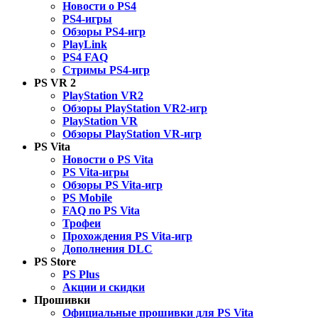
Новости о PS4
PS4-игры
Обзоры PS4-игр
PlayLink
PS4 FAQ
Стримы PS4-игр
PS VR 2
PlayStation VR2
Обзоры PlayStation VR2-игр
PlayStation VR
Обзоры PlayStation VR-игр
PS Vita
Новости о PS Vita
PS Vita-игры
Обзоры PS Vita-игр
PS Mobile
FAQ по PS Vita
Трофеи
Прохождения PS Vita-игр
Дополнения DLC
PS Store
PS Plus
Акции и скидки
Прошивки
Официальные прошивки для PS Vita