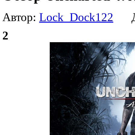
Автор:
Lock_Dock122
Да
2