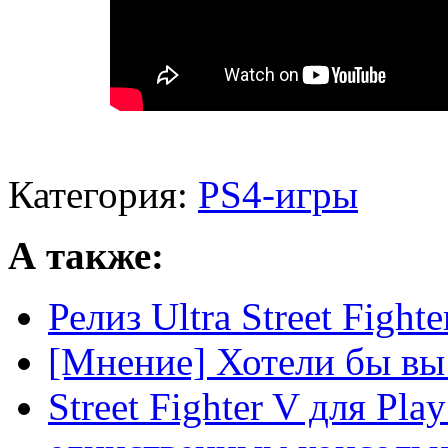
Категория:
PS4-игры
А также:
Релиз Ultra Street Fight
[Мнение] Хотели бы вы S
Street Fighter V для Pla