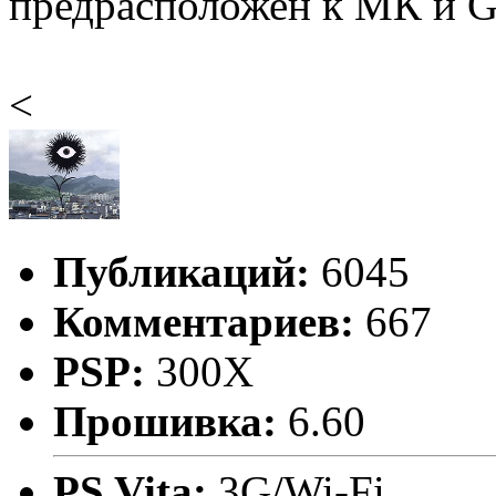
предрасположен к МК и Gu
<
Публикаций:
6045
Комментариев:
667
PSP:
300X
Прошивка:
6.60
PS Vita:
3G/Wi-Fi