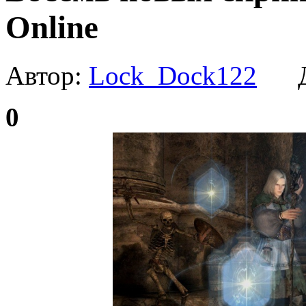
Online
Автор:
Lock_Dock122
Да
0