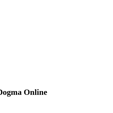
Dogma Online