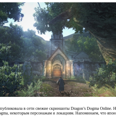
опубликовала в сети свежие скриншоты Dragon’s Dogma Online. 
ogma, некоторым персонажам и локациям. Напоминаем, что японск