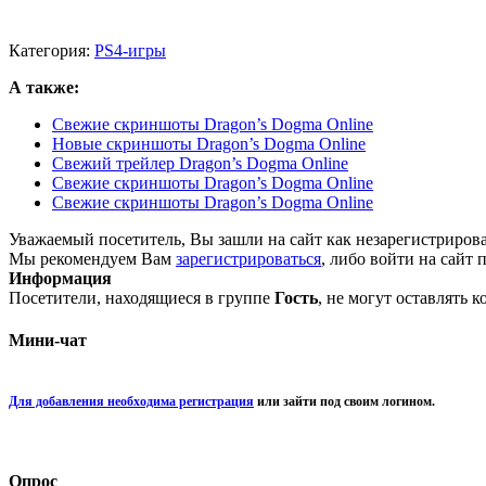
Категория:
PS4-игры
А также:
Свежие скриншоты Dragon’s Dogma Online
Новые скриншоты Dragon’s Dogma Online
Свежий трейлер Dragon’s Dogma Online
Свежие скриншоты Dragon’s Dogma Online
Свежие скриншоты Dragon’s Dogma Online
Уважаемый посетитель, Вы зашли на сайт как незарегистриров
Мы рекомендуем Вам
зарегистрироваться
, либо войти на сайт 
Информация
Посетители, находящиеся в группе
Гость
, не могут оставлять 
Мини-чат
Для добавления необходима регистрация
или зайти под своим логином.
Опрос