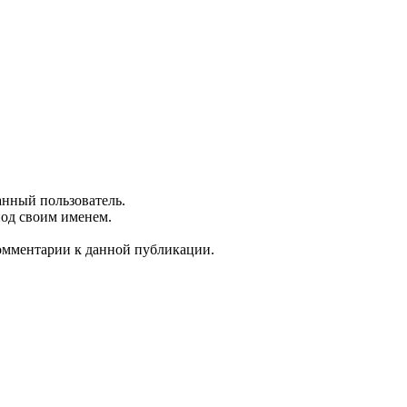
анный пользователь.
под своим именем.
комментарии к данной публикации.