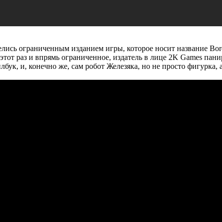
елись ограниченным изданием игры, которое носит название Border
этот раз и впрямь ограниченное, издатель в лице 2K Games панир
илбук, и, конечно же, сам робот Железяка, но не просто фигурка,