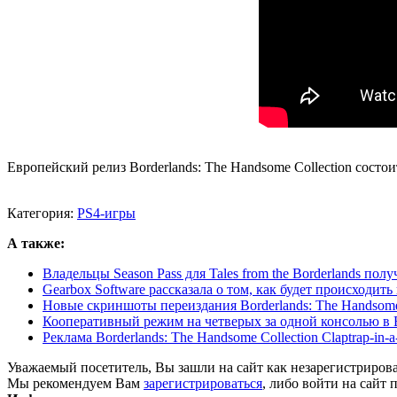
Европейский релиз Borderlands: The Handsome Collection состои
Категория:
PS4-игры
А также:
Владельцы Season Pass для Tales from the Borderlands пол
Gearbox Software рассказала о том, как будет происходить
Новые скриншоты переиздания Borderlands: The Handsome 
Кооперативный режим на четверых за одной консолью в Bo
Реклама Borderlands: The Handsome Collection Claptrap-in-a
Уважаемый посетитель, Вы зашли на сайт как незарегистриров
Мы рекомендуем Вам
зарегистрироваться
, либо войти на сайт 