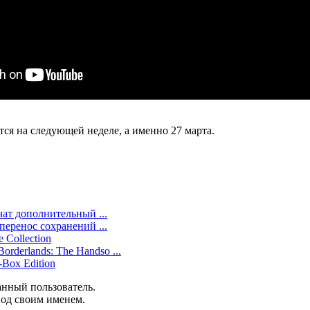
тся на следующей неделе, а именно 27 марта.
учат дополнительный ...
 перенос сохранений ...
Collection
rderlands: The Handso ...
-Box Edition
анный пользователь.
под своим именем.