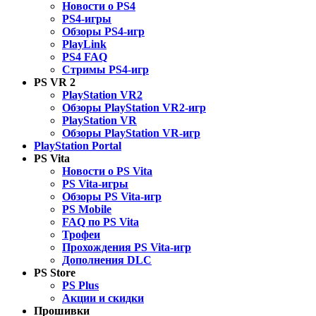
Новости о PS4
PS4-игры
Обзоры PS4-игр
PlayLink
PS4 FAQ
Стримы PS4-игр
PS VR 2
PlayStation VR2
Обзоры PlayStation VR2-игр
PlayStation VR
Обзоры PlayStation VR-игр
PlayStation Portal
PS Vita
Новости о PS Vita
PS Vita-игры
Обзоры PS Vita-игр
PS Mobile
FAQ по PS Vita
Трофеи
Прохождения PS Vita-игр
Дополнения DLC
PS Store
PS Plus
Акции и скидки
Прошивки