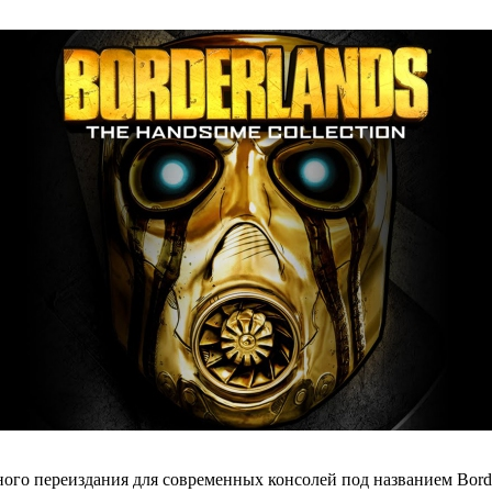
го переиздания для современных консолей под названием Borderla