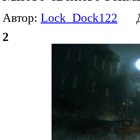
Автор:
Lock_Dock122
Да
2