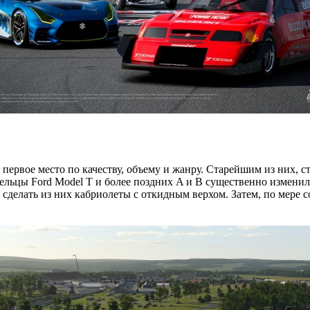
рвое место по качеству, объему и жанру. Старейшим из них, ст
адельцы Ford Model T и более поздних A и B существенно измени
о сделать из них кабриолеты с откидным верхом. Затем, по мере