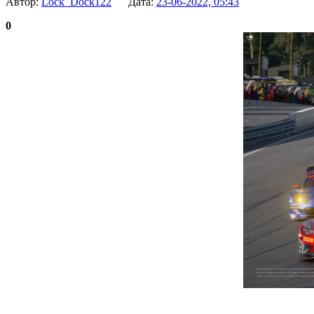
Автор:
Lock_Dock122
Дата:
23-06-2022, 05:43
0