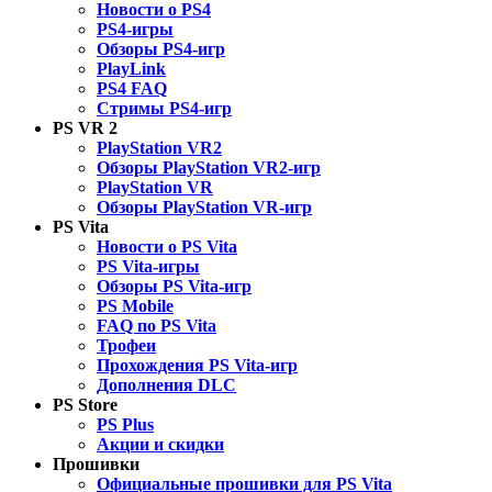
Новости о PS4
PS4-игры
Обзоры PS4-игр
PlayLink
PS4 FAQ
Стримы PS4-игр
PS VR 2
PlayStation VR2
Обзоры PlayStation VR2-игр
PlayStation VR
Обзоры PlayStation VR-игр
PS Vita
Новости о PS Vita
PS Vita-игры
Обзоры PS Vita-игр
PS Mobile
FAQ по PS Vita
Трофеи
Прохождения PS Vita-игр
Дополнения DLC
PS Store
PS Plus
Акции и скидки
Прошивки
Официальные прошивки для PS Vita