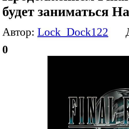
будет заниматься Н
Автор:
Lock_Dock122
Да
0