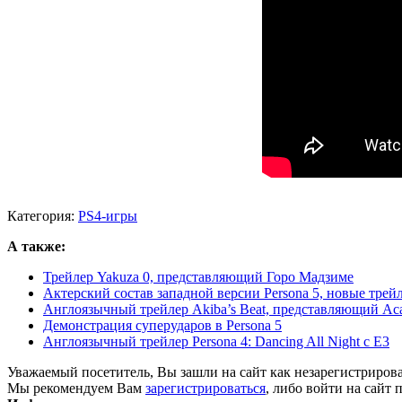
Категория:
PS4-игры
А также:
Трейлер Yakuza 0, представляющий Горо Мадзиме
Актерский состав западной версии Persona 5, новые трейл
Англоязычный трейлер Akiba’s Beat, представляющий Ас
Демонстрация суперударов в Persona 5
Англоязычный трейлер Persona 4: Dancing All Night с Е3
Уважаемый посетитель, Вы зашли на сайт как незарегистриров
Мы рекомендуем Вам
зарегистрироваться
, либо войти на сайт 