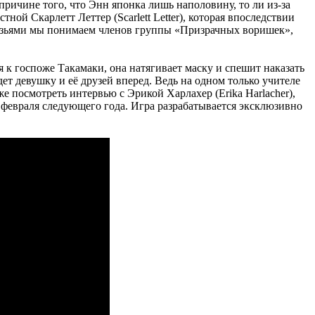
причине того, что Энн японка лишь наполовину, то ли из-за
ной Скарлетт Леттер (Scarlett Letter), которая впоследствии
друзьями мы понимаем членов группы «Призрачных воришек»,
 к госпоже Такамаки, она натягивает маску и спешит наказать
ет девушку и её друзей вперед. Ведь на одном только учителе
е посмотреть интервью с Эрикой Харлахер (Erika Harlacher),
 февраля следующего года. Игра разрабатывается эксклюзивно