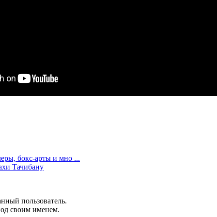
еры, бокс-арты и мно ...
ахи Тачибану
анный пользователь.
под своим именем.