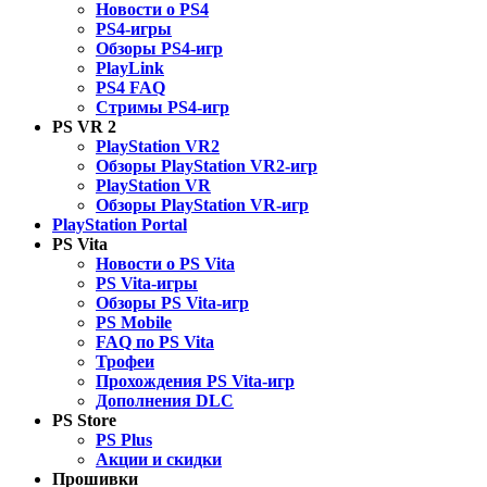
Новости о PS4
PS4-игры
Обзоры PS4-игр
PlayLink
PS4 FAQ
Стримы PS4-игр
PS VR 2
PlayStation VR2
Обзоры PlayStation VR2-игр
PlayStation VR
Обзоры PlayStation VR-игр
PlayStation Portal
PS Vita
Новости о PS Vita
PS Vita-игры
Обзоры PS Vita-игр
PS Mobile
FAQ по PS Vita
Трофеи
Прохождения PS Vita-игр
Дополнения DLC
PS Store
PS Plus
Акции и скидки
Прошивки