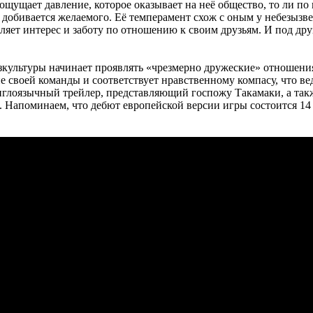
ощущает давление, которое оказывает на неё общество, то ли по 
а добивается желаемого. Её темперамент схож с оным у небезызвест
вляет интерес и заботу по отношению к своим друзьям. И под 
зкультуры начинает проявлять «чрезмерно дружеские» отношения
 своей команды и соответствует нравственному компасу, что вед
англоязычный трейлер, представляющий госпожу Такамаки, а такж
. Напоминаем, что дебют европейской версии игры состоится 14