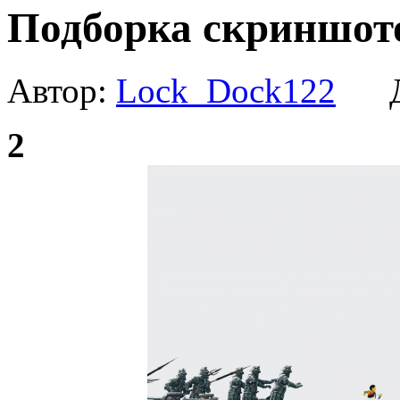
Подборка скриншото
Автор:
Lock_Dock122
Да
2