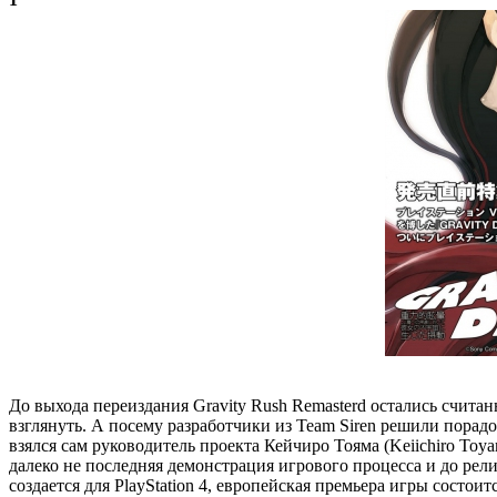
До выхода переиздания Gravity Rush Remasterd остались считан
взглянуть. А посему разработчики из Team Siren решили порад
взялся сам руководитель проекта Кейчиро Тояма (Keiichiro Toyam
далеко не последняя демонстрация игрового процесса и до рели
создается для PlayStation 4, европейская премьера игры состои