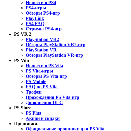
Новости о PS4
PS4-игры
Обзоры PS4-игр
PlayLink
PS4 FAQ
Стримы PS4-игр
PS VR 2
PlayStation VR2
Обзоры PlayStation VR2-игр
PlayStation VR
Обзоры PlayStation VR-игр
PS Vita
Новости о PS Vita
PS Vita-игры
Обзоры PS Vita-игр
PS Mobile
FAQ по PS Vita
Трофеи
Прохождения PS Vita-игр
Дополнения DLC
PS Store
PS Plus
Акции и скидки
Прошивки
Официальные прошивки для PS Vita