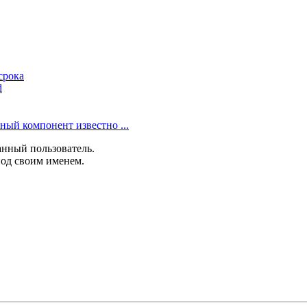
срока
d
ный компонент известно ...
анный пользователь.
под своим именем.