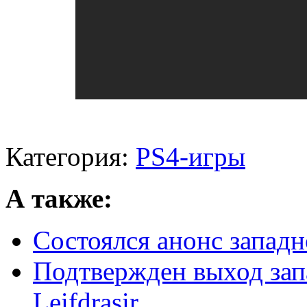
Категория:
PS4-игры
А также:
Состоялся анонс западн
Подтвержден выход зап
Leifdrasir