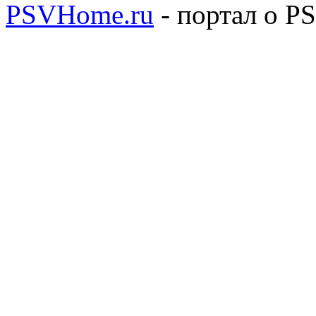
PSVHome.ru
- портал о P