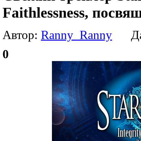
Faithlessness, пос
Автор:
Ranny_Ranny
Да
0