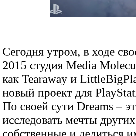
Сегодня утром, в ходе св
2015 студия Media Molecul
как Tearaway и LittleBigP
новый проект для PlayStat
По своей сути Dreams – эт
исследовать мечты других 
собственные и делиться и