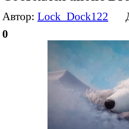
Автор:
Lock_Dock122
Да
0