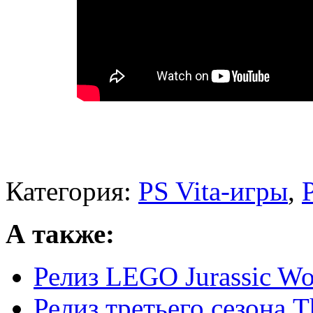
Категория:
PS Vita-игры
,
А также:
Релиз LEGO Jurassic Wo
Релиз третьего сезона T