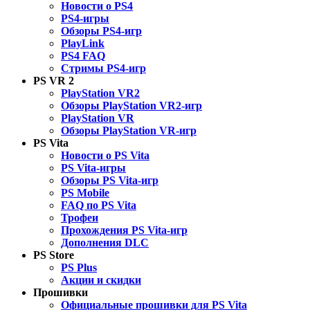
Новости о PS4
PS4-игры
Обзоры PS4-игр
PlayLink
PS4 FAQ
Стримы PS4-игр
PS VR 2
PlayStation VR2
Обзоры PlayStation VR2-игр
PlayStation VR
Обзоры PlayStation VR-игр
PS Vita
Новости о PS Vita
PS Vita-игры
Обзоры PS Vita-игр
PS Mobile
FAQ по PS Vita
Трофеи
Прохождения PS Vita-игр
Дополнения DLC
PS Store
PS Plus
Акции и скидки
Прошивки
Официальные прошивки для PS Vita