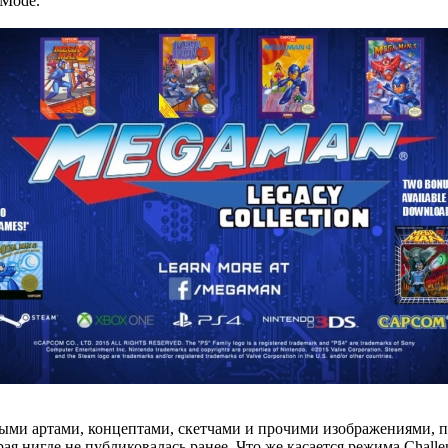
 Mode.
ыми артами, концептами, скетчами и прочими изображениями, 
 нигде не публиковалась ранее. Что же касается режима Challe