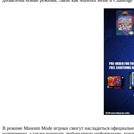
добавлены новые режимы, такие как Museum Mode и Challenge
В режиме Museum Mode игроки смогут насладиться официальн
разрешении, а также почитать любопытную информацию, которая