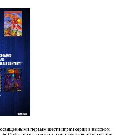
посвященными первым шести играм серии в высоком
nge Mode, то тут разработчики предоставят множество