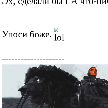
Эх, сделали бы ЕА что-ниб
Упоси боже.
--------------------