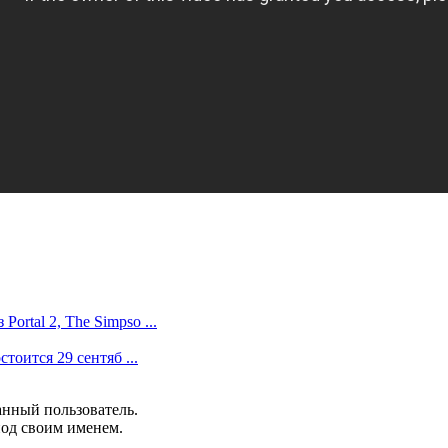
ortal 2, The Simpso ...
стоится 29 сентяб ...
анный пользователь.
под своим именем.