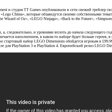
ainment и студия TT Games опубликовали в сети свежий трейлер с
» и «Lego Chima», которые обзаведутся своими собственными тем
Wizard of Oz», «LEGO Ninjago», «Back to the Future», «Simpsons»
, следовательно, и уровнями вплоть до начала следующего года. 
тличается наполнением, в каком-то наборе будет больше героев, в
е стартовый набор LEGO Dimensions обойдется игрокам в £99.99
е для PlayStation 3 и PlayStation 4. Европейский релиз LEGO Dim