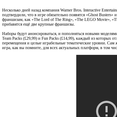
Несколько дней назад компания Warner Bros. Interactive Entert
подтвердили, что в игре обязательно появятся «Ghost Busters
франшизам, как «The Lord of The Ring», «The LEGO Movie», «The 
прибавятся ещё две крупные франшизы.
Наборы будут анонсироваться, и пополняться новыми моделями, а
Team Packs (£29,99) и Fun Packs (£14,99), каждый из которых о
перемещения и целые играбельные тематические уровни. Сам ж
игра, как вы помните, для всех актуальных платформ, в том числ