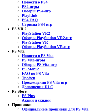
Новости о PS4
PS4-игры
Обзоры PS4-игр
PlayLink
PS4 FAQ
Стримы PS4-игр
PS VR 2
PlayStation VR2
Обзоры PlayStation VR2-игр
PlayStation VR
Обзоры PlayStation VR-игр
PS Vita
Новости о PS Vita
PS Vita-игры
Обзоры PS Vita-игр
PS Mobile
FAQ по PS Vita
Трофеи
Прохождения PS Vita-игр
Дополнения DLC
PS Store
PS Plus
Акции и скидки
Прошивки
Официальные прошивки для PS Vita