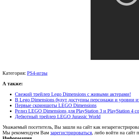
Категория:
PS4-игры
А также:
Свежий трейлер Lego Dimensions с живыми актерами!
В Lego Dimensions будут доступны персонажи и уровни из P
Первые скриншоты LEGO Dimensions
Релиз LEGO Dimensions для PlayStation 3 и PlayStation 4 со
Дебютный трейлер LEGO Jurassic World
Уважаемый посетитель, Вы зашли на сайт как незарегистриров
Мы рекомендуем Вам
зарегистрироваться
, либо войти на сайт 
Информация