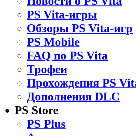
Новости о PS Vita
PS Vita-игры
Обзоры PS Vita-игр
PS Mobile
FAQ по PS Vita
Трофеи
Прохождения PS Vit
Дополнения DLC
PS Store
PS Plus