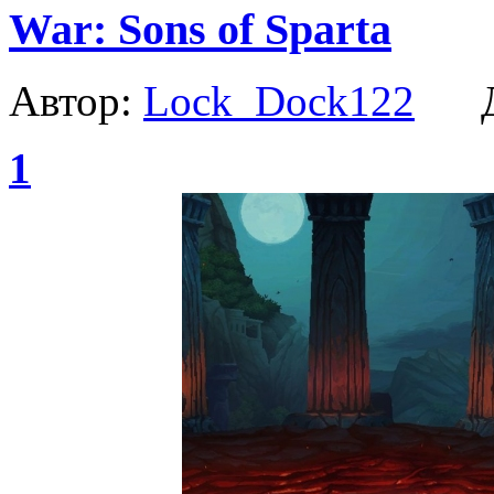
War: Sons of Sparta
Автор:
Lock_Dock122
Да
1