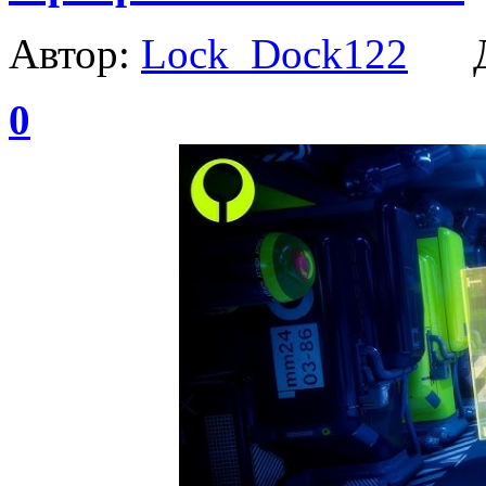
Автор:
Lock_Dock122
Да
0