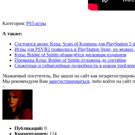
Категория:
PS5-игры
А также:
Состоялся анонс Kena: Scars of Kosmora для PlayStation 5 
Игры для PSVR2 появились в PlayStation Store, их можно д
Kena: Bridge of Spirits обзаведётся дисковым изданием
Премьера Kena: Bridge of Spirits отложена до сентября
Сюжетные и геймплейные подробности в новом трейлере Ke
Уважаемый посетитель, Вы зашли на сайт как незарегистриров
Мы рекомендуем Вам
зарегистрироваться
, либо войти на сайт 
<
Публикаций:
0
Комментариев:
124