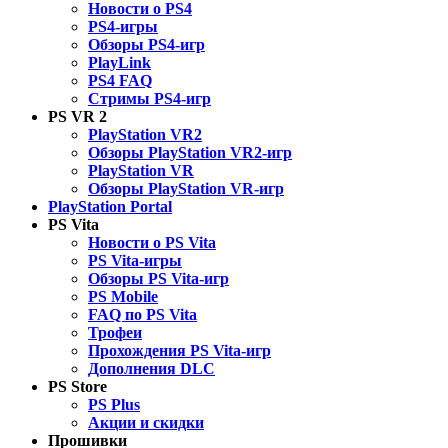
Новости о PS4
PS4-игры
Обзоры PS4-игр
PlayLink
PS4 FAQ
Стримы PS4-игр
PS VR 2
PlayStation VR2
Обзоры PlayStation VR2-игр
PlayStation VR
Обзоры PlayStation VR-игр
PlayStation Portal
PS Vita
Новости о PS Vita
PS Vita-игры
Обзоры PS Vita-игр
PS Mobile
FAQ по PS Vita
Трофеи
Прохождения PS Vita-игр
Дополнения DLC
PS Store
PS Plus
Акции и скидки
Прошивки