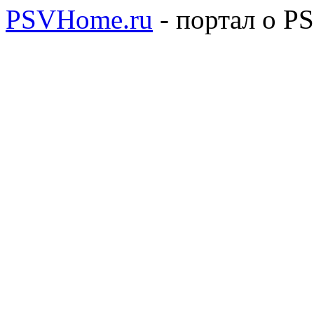
PSVHome.ru
- портал о P