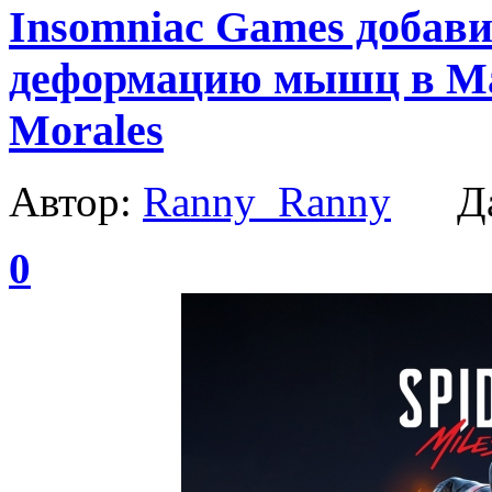
Insomniac Games добав
деформацию мышц в Mar
Morales
Автор:
Ranny_Ranny
Да
0