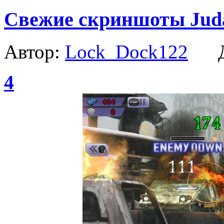
Свежие скриншоты Jud
Автор:
Lock_Dock122
Да
4