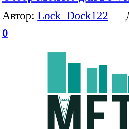
Автор:
Lock_Dock122
Да
0