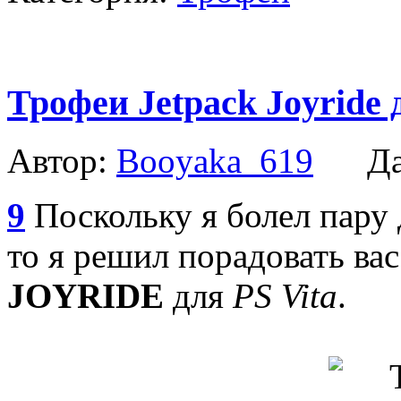
Трофеи Jetpack Joyride 
Автор:
Booyaka_619
Дат
9
Поскольку я болел пару 
то я решил порадовать ва
JOYRIDE
для
PS Vita
.