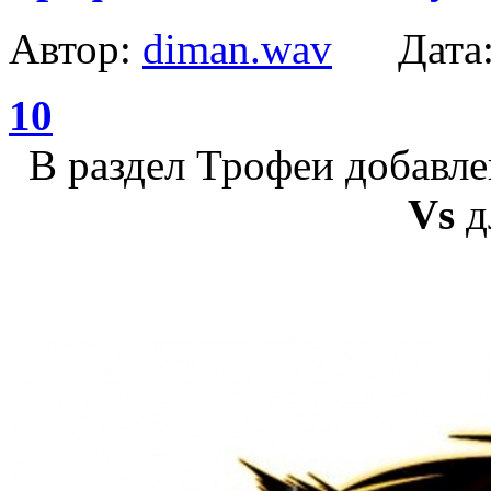
Автор:
diman.wav
Дата
10
В раздел Трофеи добавл
Vs
д