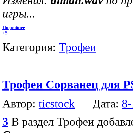
Изменил:
diman.wav
по пр
игры...
Подробнее
+5
Категория:
Трофеи
Трофеи Сорванец для PS
Автор:
ticstock
Дата:
8-
3
В раздел Трофеи добавл