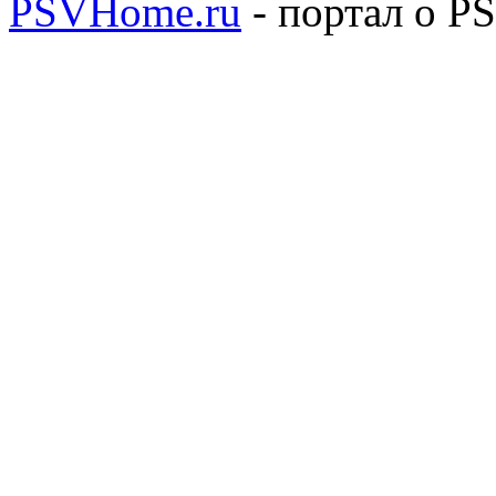
PSVHome.ru
- портал о P