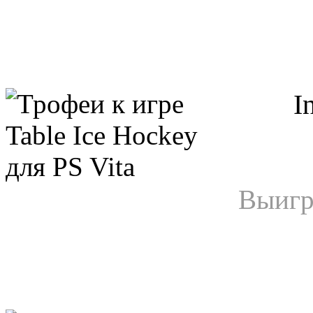
I
Выигр