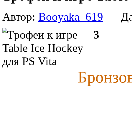
Автор:
Booyaka_619
Дат
3
Бронзо