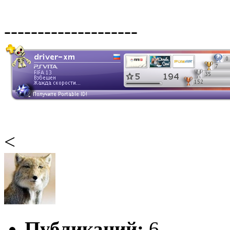
--------------------
<
Публикаций:
6