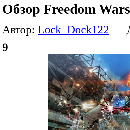
Обзор Freedom Wars
Автор:
Lock_Dock122
Да
9