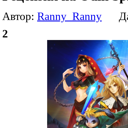
Автор:
Ranny_Ranny
Да
2