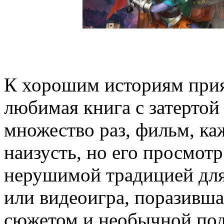
К хорошим историям прия
любимая книга с затертой
множество раз, фильм, ка
наизусть, но его просмот
нерушимой традицией для
или видеоигра, поразивша
сюжетом и необычной под