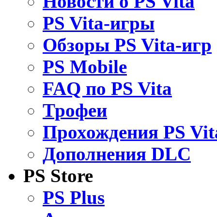
Новости о PS Vita
PS Vita-игры
Обзоры PS Vita-игр
PS Mobile
FAQ по PS Vita
Трофеи
Прохождения PS Vit
Дополнения DLC
PS Store
PS Plus