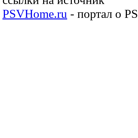
PSVHome.ru
- портал о P