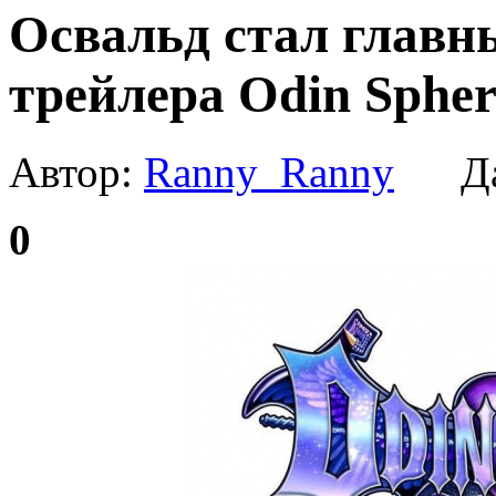
Освальд стал главн
трейлера Odin Sphere
Автор:
Ranny_Ranny
Да
0